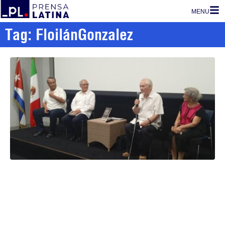
MENU
Tag: FloilánGonzalez