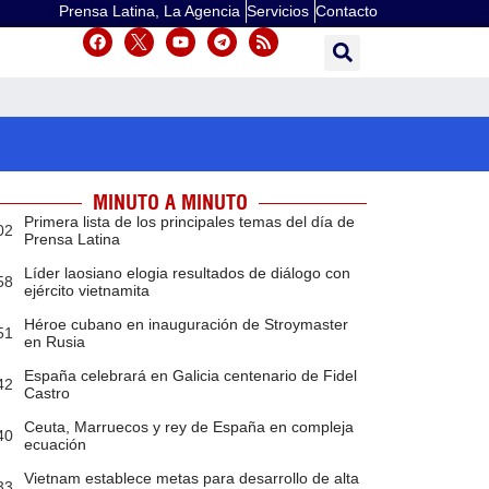
Prensa Latina, La Agencia
Servicios
Contacto
MINUTO A MINUTO
Primera lista de los principales temas del día de
02
Prensa Latina
Líder laosiano elogia resultados de diálogo con
58
ejército vietnamita
Héroe cubano en inauguración de Stroymaster
51
en Rusia
España celebrará en Galicia centenario de Fidel
42
Castro
Ceuta, Marruecos y rey de España en compleja
40
ecuación
Vietnam establece metas para desarrollo de alta
33