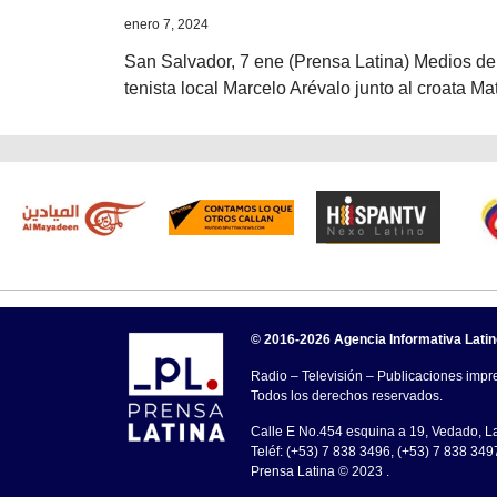
enero 7, 2024
San Salvador, 7 ene (Prensa Latina) Medios de 
tenista local Marcelo Arévalo junto al croata M
© 2016-2026 Agencia Informativa Lati
Radio – Televisión – Publicaciones impre
Todos los derechos reservados.
Calle E No.454 esquina a 19, Vedado, 
Teléf: (+53) 7 838 3496, (+53) 7 838 349
Prensa Latina © 2023 .