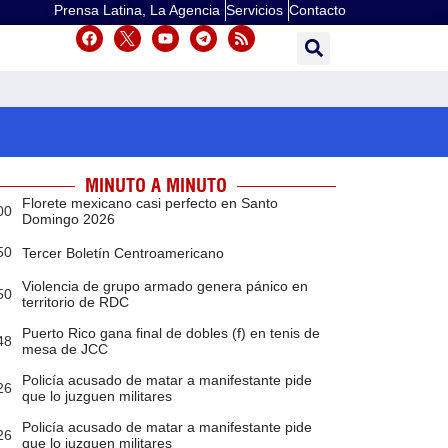
Prensa Latina, La Agencia
Servicios
Contacto
MINUTO A MINUTO
Florete mexicano casi perfecto en Santo
00
Domingo 2026
50
Tercer Boletín Centroamericano
Violencia de grupo armado genera pánico en
50
territorio de RDC
Puerto Rico gana final de dobles (f) en tenis de
48
mesa de JCC
Policía acusado de matar a manifestante pide
26
que lo juzguen militares
Policía acusado de matar a manifestante pide
26
que lo juzguen militares