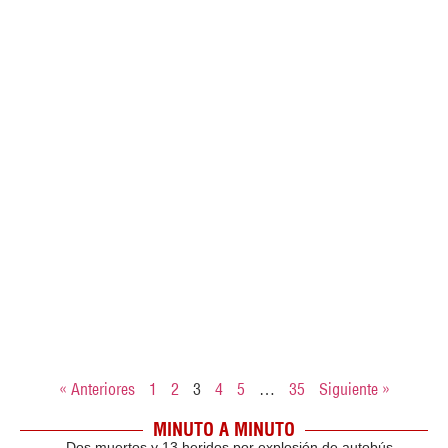
« Anteriores
1
2
3
4
5
…
35
Siguiente »
MINUTO A MINUTO
Dos muertos y 13 heridos por explosión de autobús