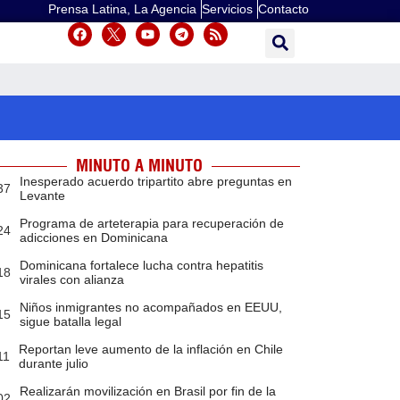
Prensa Latina, La Agencia
Servicios
Contacto
MINUTO A MINUTO
Inesperado acuerdo tripartito abre preguntas en
37
Levante
Programa de arteterapia para recuperación de
24
adicciones en Dominicana
Dominicana fortalece lucha contra hepatitis
18
virales con alianza
Niños inmigrantes no acompañados en EEUU,
15
sigue batalla legal
Reportan leve aumento de la inflación en Chile
11
durante julio
Realizarán movilización en Brasil por fin de la
02