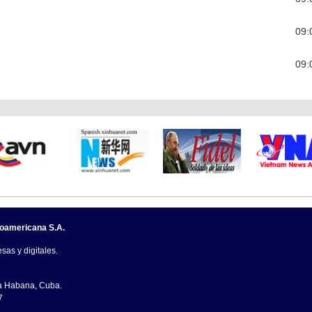
09:
09:
noamericana S.A.
sas y digitales.
La Habana, Cuba.
7