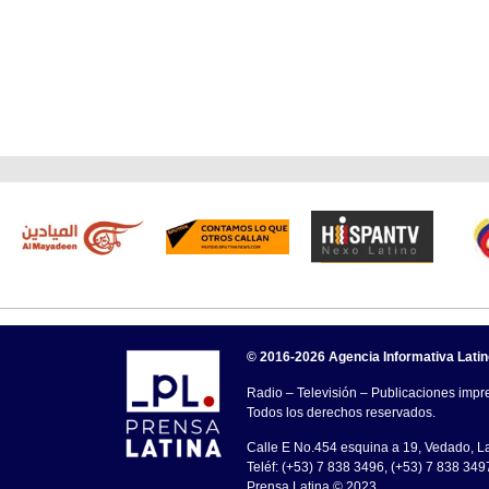
© 2016-2026 Agencia Informativa Lati
Radio – Televisión – Publicaciones impre
Todos los derechos reservados.
Calle E No.454 esquina a 19, Vedado, 
Teléf: (+53) 7 838 3496, (+53) 7 838 349
Prensa Latina © 2023 .