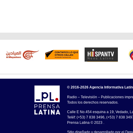
© 2016-2026 Agencia Informativa Lati
Radio – Televisión – Publicaciones impre
Todos los derechos reservados.
Calle E No.454 esquina a 19, Vedado, 
Teléf: (+53) 7 838 3496, (+53) 7 838 349
Prensa Latina © 2023 .
Sitio diseñado y desarrollado por el Dep