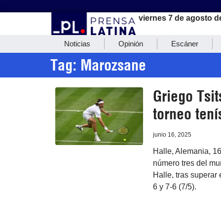
viernes 7 de agosto d
Noticias
Opinión
Escáner
Tag: Marozsane
Griego Tsit
torneo tení
junio 16, 2025
Halle, Alemania, 16
número tres del mun
Halle, tras superar 
6 y 7-6 (7/5).