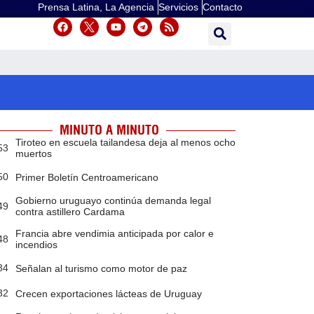
Prensa Latina, La Agencia
Servicios
Contacto
MINUTO A MINUTO
Tiroteo en escuela tailandesa deja al menos ocho
53
muertos
50
Primer Boletín Centroamericano
Gobierno uruguayo continúa demanda legal
49
contra astillero Cardama
Francia abre vendimia anticipada por calor e
48
incendios
34
Señalan al turismo como motor de paz
32
Crecen exportaciones lácteas de Uruguay