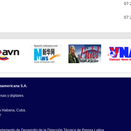
07:
07:
noamericana S.A.
sas y digitales.
La Habana, Cuba.
7
artamento de Desarrollo de la Dirección Técnica de Prensa Latina.