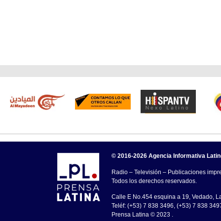
© 2016-2026 Agencia Informativa Lati
Radio – Televisión – Publicaciones impre
Todos los derechos reservados.
Calle E No.454 esquina a 19, Vedado, 
Teléf: (+53) 7 838 3496, (+53) 7 838 349
Prensa Latina © 2023 .