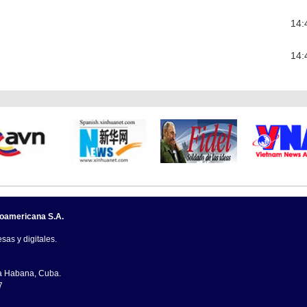
14:
14:
noamericana S.A.
sas y digitales.
La Habana, Cuba.
7