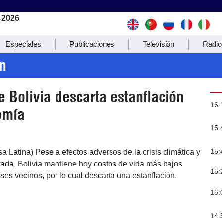
 2026
Especiales
Publicaciones
Televisión
Radio
on
 Bolivia descarta estanflación
16:
omía
15:
15:
sa Latina) Pese a efectos adversos de la crisis climática y
tada, Bolivia mantiene hoy costos de vida más bajos
15:
íses vecinos, por lo cual descarta una estanflación.
15:
14: