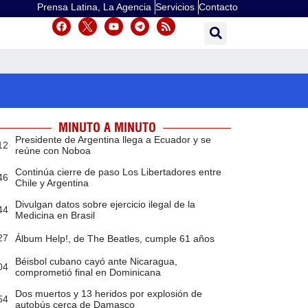
Prensa Latina, La Agencia
Servicios
Contacto
MINUTO A MINUTO
Presidente de Argentina llega a Ecuador y se
12
reúne con Noboa
Continúa cierre de paso Los Libertadores entre
46
Chile y Argentina
Divulgan datos sobre ejercicio ilegal de la
44
Medicina en Brasil
27
Álbum Help!, de The Beatles, cumple 61 años
Béisbol cubano cayó ante Nicaragua,
04
comprometió final en Dominicana
Dos muertos y 13 heridos por explosión de
54
autobús cerca de Damasco