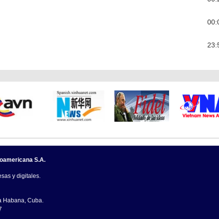
00:
23:
noamericana S.A.
sas y digitales.
La Habana, Cuba.
7