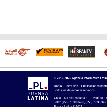
© 2016-2026 Agencia Informativa Lati
Radio – Televisión – Publicaciones impre
Todos los derechos reservados.
Calle E No.454 esquina a 19, Vedado, 
Teléf: (+53) 7 838 3496, (+53) 7 838 349
Prensa Latina © 2023 .