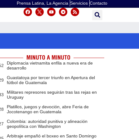
Prensa Latina, La Agencia
Servicios
Contacto
MINUTO A MINUTO
Diplomacia vietnamita enfila a nueva era de
52
desarrollo
Guastatoya por tercer triunfo en Apertura del
29
fútbol de Guatemala
Militares represores seguirán tras las rejas en
33
Uruguay
Platillos, juegos y devoción, abre Feria de
28
Jocotenango en Guatemala
Colombia: autoridad punitiva y alineación
27
geopolítica con Washington
Arbitraje empañó el boxeo en Santo Domingo
25