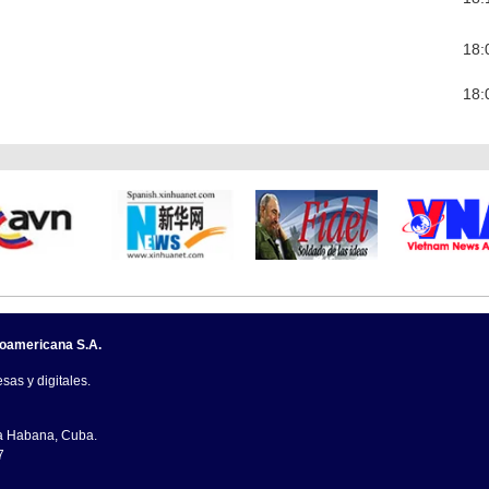
18:
18:
noamericana S.A.
sas y digitales.
La Habana, Cuba.
7