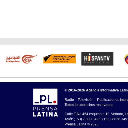
© 2016-2026 Agencia Informativa Lati
Radio – Televisión – Publicaciones impre
Todos los derechos reservados.
Calle E No.454 esquina a 19, Vedado, 
Teléf: (+53) 7 838 3496, (+53) 7 838 349
Prensa Latina © 2023 .