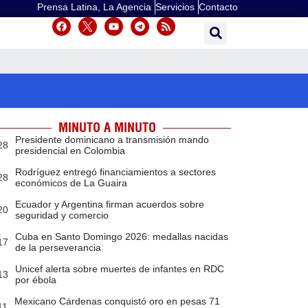
Prensa Latina, La Agencia
Servicios
Contacto
MINUTO A MINUTO
Presidente dominicano a transmisión mando
28
presidencial en Colombia
Rodríguez entregó financiamientos a sectores
28
económicos de La Guaira
Ecuador y Argentina firman acuerdos sobre
20
seguridad y comercio
Cuba en Santo Domingo 2026: medallas nacidas
17
de la perseverancia
Unicef alerta sobre muertes de infantes en RDC
13
por ébola
Mexicano Cárdenas conquistó oro en pesas 71
11