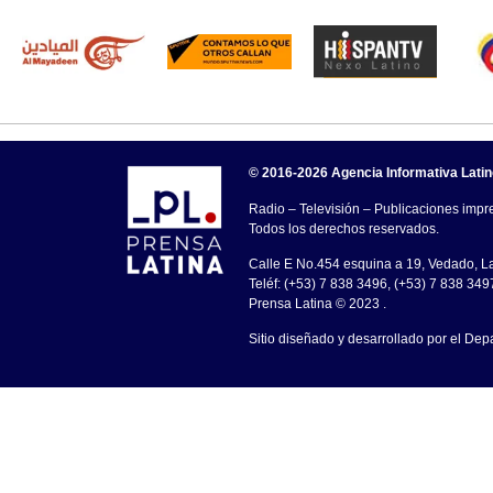
© 2016-2026 Agencia Informativa Lati
Radio – Televisión – Publicaciones impre
Todos los derechos reservados.
Calle E No.454 esquina a 19, Vedado, 
Teléf: (+53) 7 838 3496, (+53) 7 838 349
Prensa Latina © 2023 .
Sitio diseñado y desarrollado por el Dep