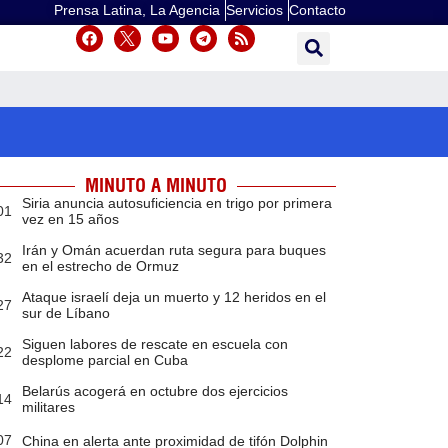
Prensa Latina, La Agencia
Servicios
Contacto
MINUTO A MINUTO
Siria anuncia autosuficiencia en trigo por primera
01
vez en 15 años
Irán y Omán acuerdan ruta segura para buques
32
en el estrecho de Ormuz
Ataque israelí deja un muerto y 12 heridos en el
27
sur de Líbano
Siguen labores de rescate en escuela con
22
desplome parcial en Cuba
Belarús acogerá en octubre dos ejercicios
14
militares
07
China en alerta ante proximidad de tifón Dolphin