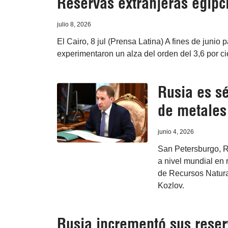
Reservas extranjeras egipc
julio 8, 2026
El Cairo, 8 jul (Prensa Latina) A fines de junio
experimentaron un alza del orden del 3,6 por c
Rusia es s
de metales 
junio 4, 2026
San Petersburgo, Ru
a nivel mundial en r
de Recursos Natura
Kozlov.
Rusia incrementó sus reser