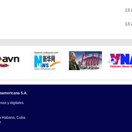
13:
13:
noamericana S.A.
sas y digitales.
La Habana, Cuba.
7