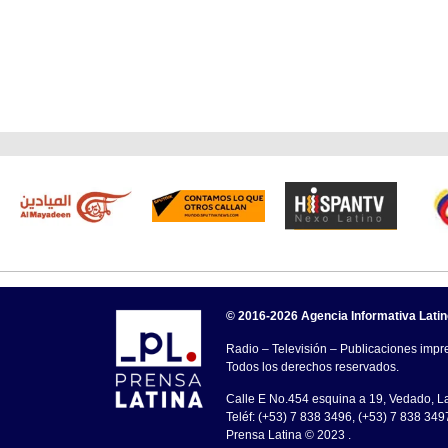
© 2016-2026 Agencia Informativa Lati
Radio – Televisión – Publicaciones impre
Todos los derechos reservados.
Calle E No.454 esquina a 19, Vedado, 
Teléf: (+53) 7 838 3496, (+53) 7 838 349
Prensa Latina © 2023 .