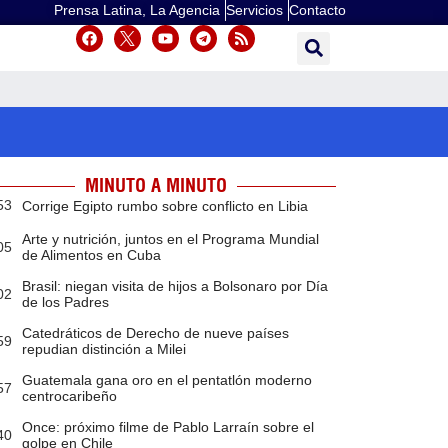
Prensa Latina, La Agencia
Servicios
Contacto
MINUTO A MINUTO
53
Corrige Egipto rumbo sobre conflicto en Libia
Arte y nutrición, juntos en el Programa Mundial
05
de Alimentos en Cuba
Brasil: niegan visita de hijos a Bolsonaro por Día
02
de los Padres
Catedráticos de Derecho de nueve países
59
repudian distinción a Milei
Guatemala gana oro en el pentatlón moderno
57
centrocaribeño
Once: próximo filme de Pablo Larraín sobre el
40
golpe en Chile