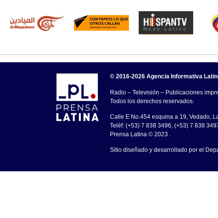
© 2016-2026 Agencia Informativa Lati
Radio – Televisión – Publicaciones impre
Todos los derechos reservados.
Calle E No.454 esquina a 19, Vedado, 
Teléf: (+53) 7 838 3496, (+53) 7 838 349
Prensa Latina © 2023 .
Sitio diseñado y desarrollado por el Dep