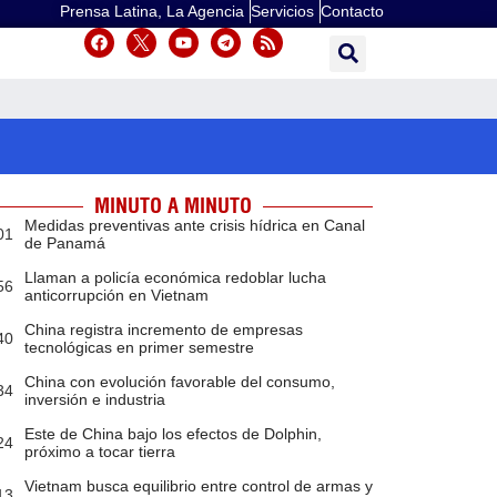
Prensa Latina, La Agencia
Servicios
Contacto
MINUTO A MINUTO
Medidas preventivas ante crisis hídrica en Canal
01
de Panamá
Llaman a policía económica redoblar lucha
56
anticorrupción en Vietnam
China registra incremento de empresas
40
tecnológicas en primer semestre
China con evolución favorable del consumo,
34
inversión e industria
Este de China bajo los efectos de Dolphin,
24
próximo a tocar tierra
Vietnam busca equilibrio entre control de armas y
13