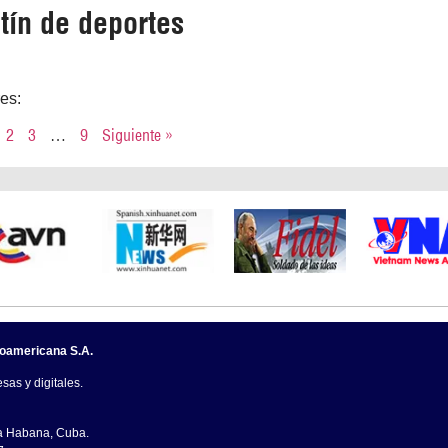
tín de deportes
res:
2
3
…
9
Siguiente »
noamericana S.A.
sas y digitales.
La Habana, Cuba.