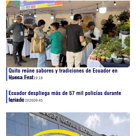
Quito reúne sabores y tradiciones de Ecuador en
Hueca Fest
agosto 8, 2026
19:18
Ecuador despliega más de 57 mil policías durante
feriado
agosto 8, 2026
09:45