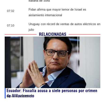
italiana de Sora
Fidan afirma que mayor temor de Israel es
07:32
aislamiento internacional
Uruguay con récord de ventas de autos eléctricos en
07:10
julio
RELACIONADAS
Ecuador: Fiscalía acusa a siete personas por crimen
de Villavicencio
agosto 8, 2026
20:25