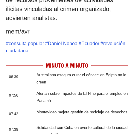
de recursos provenientes de actividades
ilícitas vinculadas al crimen organizado,
advierten analistas.
mem/avr
#
consulta popular
#
Daniel Noboa
#
Ecuador
#
revolución
ciudadana
MINUTO A MINUTO
Australiana asegura curar el cáncer: en Egipto no la
08:39
creen
Alertan sobre impactos de El Niño para el empleo en
07:56
Panamá
Montevideo mejora gestión de reciclaje de desechos
07:42
Solidaridad con Cuba en evento cultural de la ciudad
07:38