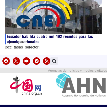
Ecuador habilita cuatro mil 492 recintos para las
elecciones locales
agosto 7, 2026
20:42
[bcc_tasas_selector]
Agencias de noticias y medios digitales