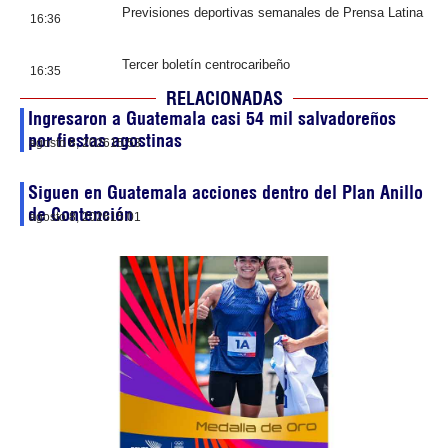
Previsiones deportivas semanales de Prensa Latina
16:36
Tercer boletín centrocaribeño
16:35
RELACIONADAS
Ingresaron a Guatemala casi 54 mil salvadoreños
por fiestas agostinas
agosto 8, 2026
15:53
Siguen en Guatemala acciones dentro del Plan Anillo
de Contención
agosto 8, 2026
15:01