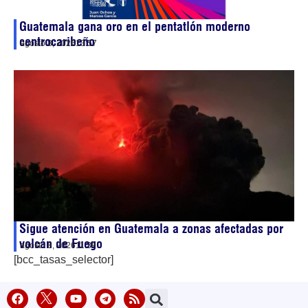
Guatemala gana oro en el pentatlón moderno
centrocaribeño
agosto 8, 2026
13:57
Sigue atención en Guatemala a zonas afectadas por
volcán de Fuego
agosto 8, 2026
11:39
[bcc_tasas_selector]