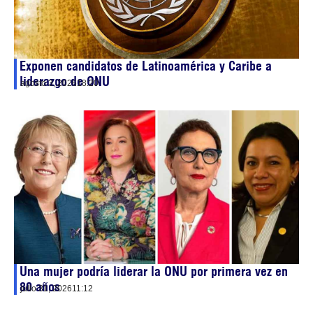
Exponen candidatos de Latinoamérica y Caribe a
liderazgo de ONU
agosto 3, 2026
18:20
Una mujer podría liderar la ONU por primera vez en
80 años
julio 31, 2026
11:12