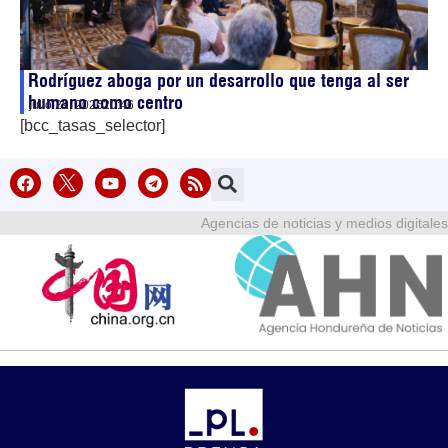
Rodríguez aboga por un desarrollo que tenga al ser
humano como centro
julio 29, 2026
20:46
[bcc_tasas_selector]
Agencias de noticias y medios digitales