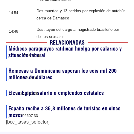
Dos muertos y 13 heridos por explosión de autobús
14:54
cerca de Damasco
Destituyen del cargo a magistrado brasileño por
14:48
delitos sexuales
RELACIONADAS
Médicos paraguayos ratifican huelga por salarios y
situación laboral
julio 24, 2026
12:16
Remesas a Dominicana superan los seis mil 200
millones de dólares
julio 9, 2026
15:37
Eleva Egipto salario a empleados estatales
julio 2, 2026
10:28
España recibe a 36,8 millones de turistas en cinco
meses
julio 2, 2026
07:33
[bcc_tasas_selector]