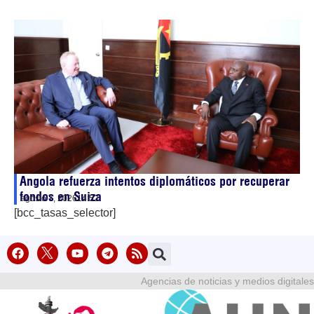
Angola refuerza intentos diplomáticos por recuperar
fondos en Suiza
agosto 7, 2026
14:52
[bcc_tasas_selector]
Agencias de noticias y medios digitales