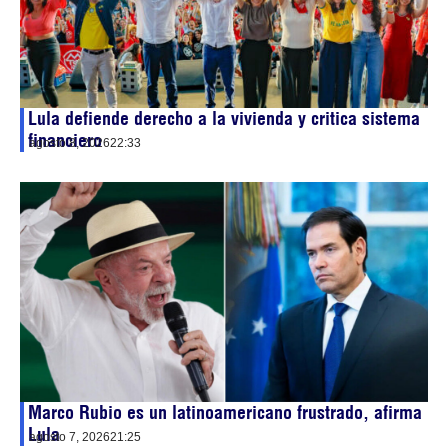
Lula defiende derecho a la vivienda y critica sistema
financiero
agosto 8, 2026
22:33
Marco Rubio es un latinoamericano frustrado, afirma
Lula
agosto 7, 2026
21:25