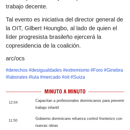
trabajo decente.
Tal evento es iniciativa del director general de
la OIT, Gilbert Houngbo, al lado de quien el
líder progresista brasileño ejercerá la
copresidencia de la coalición.
arc/ocs
#
derechos
#
desigualdades
#
extremismo
#
Foro
#
Ginebra
#
laborales
#
lula
#
mercado
#
oit
#
Suiza
MINUTO A MINUTO
Capacitan a profesionales dominicanos para prevenir
12:04
trabajo infantil
Gobierno dominicano refuerza control fronterizo con
11:50
nuevas obras