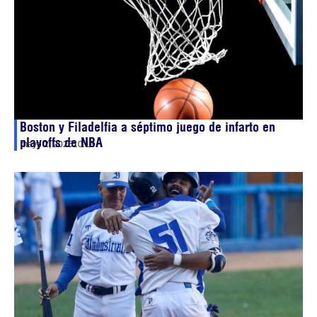
Boston y Filadelfia a séptimo juego de infarto en
playoffs de NBA
mayo 2, 2026
10:13