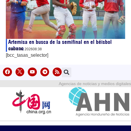
Artemisa en busca de la semifinal en el béisbol
cubano
enero 26, 2026
08:38
[bcc_tasas_selector]
Agencias de noticias y medios digitales