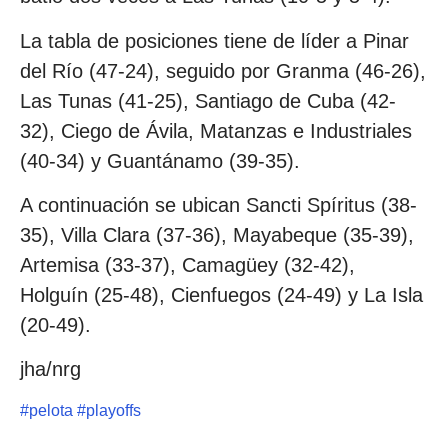
La tabla de posiciones tiene de líder a Pinar
del Río (47-24), seguido por Granma (46-26),
Las Tunas (41-25), Santiago de Cuba (42-
32), Ciego de Ávila, Matanzas e Industriales
(40-34) y Guantánamo (39-35).
A continuación se ubican Sancti Spíritus (38-
35), Villa Clara (37-36), Mayabeque (35-39),
Artemisa (33-37), Camagüey (32-42),
Holguín (25-48), Cienfuegos (24-49) y La Isla
(20-49).
jha/nrg
#
pelota
#
playoffs