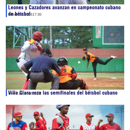
Leones y Cazadores avanzan en campeonato cubano
de béisbol
enero 27, 2026
17:30
Villa Clara roza las semifinales del béisbol cubano
enero 26, 2026
16:32