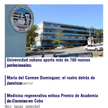
Universidad cubana aporta más de 700 nuevos
profesionales
julio 24, 2026
08:11
María del Carmen Dominguez: el rostro detrás de
Jusvinza
junio 11, 2026
07:07
Medicina regenerativa enfoca Premio de Academia
de Ciencias en Cuba
junio 10, 2026
08:31
[bcc_tasas_selector]