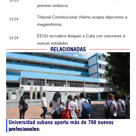
14:29
prevenir violencia
Tribunal Constitucional chileno acepta objeciones a
14:24
megarreforma
EEUU recrudece bloqueo a Cuba con sanciones a
14:24
nuevas entidades
RELACIONADAS
Universidad cubana aporta más de 700 nuevos
profesionales
julio 24, 2026
08:11