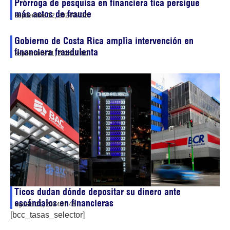
Prórroga de pesquisa en financiera tica persigue
más actos de fraude
septiembre 12, 2024
07:36
Gobierno de Costa Rica amplìa intervención en
financiera fraudulenta
septiembre 11, 2024
17:00
Ticos dudan dónde depositar su dinero ante
escándalos en financieras
agosto 21, 2024
07:46
[bcc_tasas_selector]