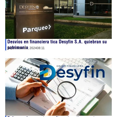
Desvíos en financiera tica Desyfin S.A. quiebran su
patrimonio
septiembre 17, 2024
08:11