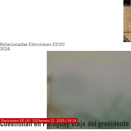
Relacionadas Elecciones EEUU
2024
Elecciones EE.UU. 2024
enero 21, 2025 | 19:19
Cuestionan en Paraguay viaje del presidente