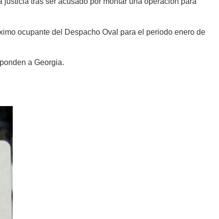
 justicia tras ser acusado por montar una operación para
róximo ocupante del Despacho Oval para el periodo enero de
esponden a Georgia.