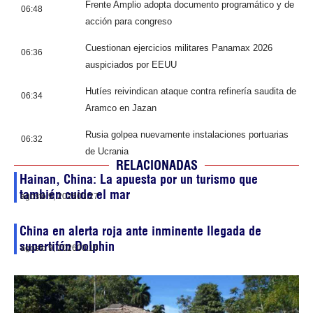
Frente Amplio adopta documento programático y de
06:48
acción para congreso
Cuestionan ejercicios militares Panamax 2026
06:36
auspiciados por EEUU
Hutíes reivindican ataque contra refinería saudita de
06:34
Aramco en Jazan
Rusia golpea nuevamente instalaciones portuarias
06:32
de Ucrania
RELACIONADAS
Hainan, China: La apuesta por un turismo que
también cuide el mar
agosto 9, 2026
03:27
China en alerta roja ante inminente llegada de
supertifón Dolphin
agosto 9, 2026
00:16