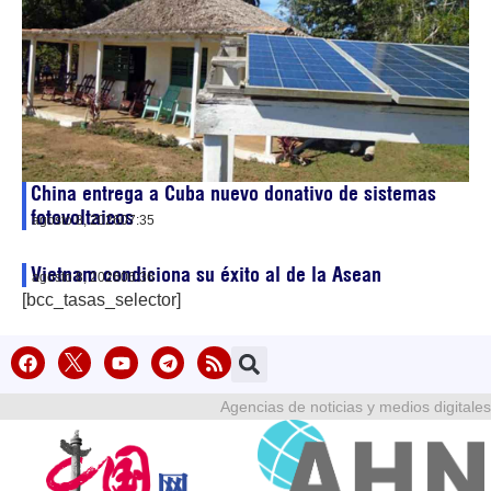
China entrega a Cuba nuevo donativo de sistemas
fotovoltaicos
agosto 8, 2026
07:35
Vietnam condiciona su éxito al de la Asean
agosto 8, 2026
06:36
[bcc_tasas_selector]
Agencias de noticias y medios digitales