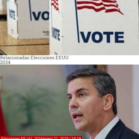
Relacionadas Elecciones EEUU
2024
Elecciones EE.UU. 2024
enero 21, 2025 | 19:19