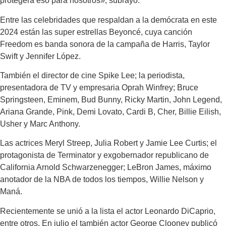
protegerá eso para nosotros», subrayó.
Entre las celebridades que respaldan a la demócrata en este
2024 están las super estrellas Beyoncé, cuya canción
Freedom es banda sonora de la campaña de Harris, Taylor
Swift y Jennifer López.
También el director de cine Spike Lee; la periodista,
presentadora de TV y empresaria Oprah Winfrey; Bruce
Springsteen, Eminem, Bud Bunny, Ricky Martin, John Legend,
Ariana Grande, Pink, Demi Lovato, Cardi B, Cher, Billie Eilish,
Usher y Marc Anthony.
Las actrices Meryl Streep, Julia Robert y Jamie Lee Curtis; el
protagonista de Terminator y exgobernador republicano de
California Arnold Schwarzenegger; LeBron James, máximo
anotador de la NBA de todos los tiempos, Willie Nelson y
Maná.
Recientemente se unió a la lista el actor Leonardo DiCaprio,
entre otros. En julio el también actor George Clooney publicó