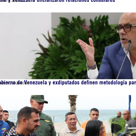
osto 6, 2026
21:14
bierno de Venezuela y exdiputados definen metodología par
osto 6, 2026
20:55