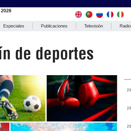
 2026
Especiales
Publicaciones
Televisión
Radio
ín de deportes
23
23
23