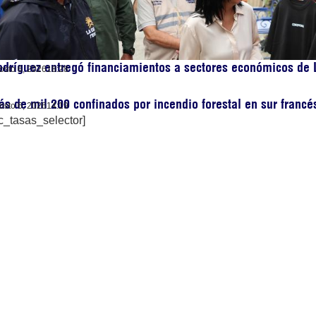
dríguez entregó financiamientos a sectores económicos de 
osto 6, 2026
18:28
s de mil 200 confinados por incendio forestal en sur francé
osto 6, 2026
14:19
c_tasas_selector]