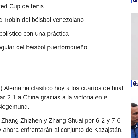
ag
ited Cup de tenis
d Robin del béisbol venezolano
olístico con una práctica
egular del béisbol puertorriqueño
Go
ag
) Alemania clasificó hoy a los cuartos de final
r 2-1 a China gracias a la victoria en el
Siegemund.
 Zhang Zhizhen y Zhang Shuai por 6-2 y 7-6
y ahora enfrentarán al conjunto de Kazajstán.