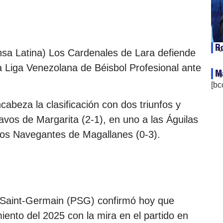
Ro
ag
nsa Latina) Los Cardenales de Lara defiende
a Liga Venezolana de Béisbol Profesional ante
Má
ag
[bc
ncabeza la clasificación con dos triunfos y
avos de Margarita (2-1), en uno a las Águilas
a los Navegantes de Magallanes (0-3).
is Saint-Germain (PSG) confirmó hoy que
iento del 2025 con la mira en el partido en