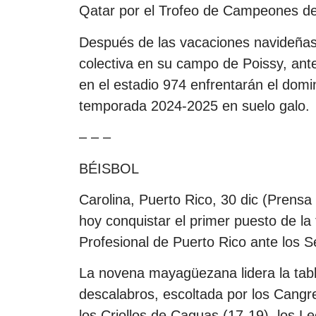
Qatar por el Trofeo de Campeones del
Después de las vacaciones navideñas, 
colectiva en su campo de Poissy, ant
en el estadio 974 enfrentarán el domin
temporada 2024-2025 en suelo galo.
– – –
BÉISBOL
Carolina, Puerto Rico, 30 dic (Prens
hoy conquistar el primer puesto de la
Profesional de Puerto Rico ante los 
La novena mayagüezana lidera la tabl
descalabros, escoltada por los Cangr
los Criollos de Caguas (17-19), los L