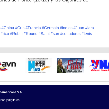
s
#
China
#
Cup
#
Francia
#
Germain
#
indios
#
Juan
#
lara
#
rico
#
Robin
#
Round
#
Saint
#
san
#
senadores
#
tenis
noamericana S.A.
sas y digitales.