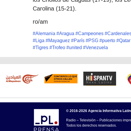
Carolina (15-21).
ro/am
#
Alemania
#
Aragua
#
Campeones
#
Cardenale
#
Liga
#
Mayaguez
#
París
#
PSG
#
puerto
#
Qatar
#
Tigres
#
Trofeo
#
united
#
Venezuela
© 2016-2026 Agencia Informativa Lati
Radio – Televisión – Publicaciones impre
Todos los derechos reservados.