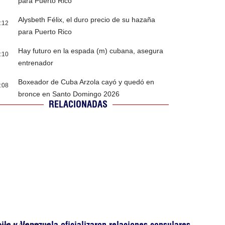
para Puerto Rico
Alysbeth Félix, el duro precio de su hazaña
:12
para Puerto Rico
Hay futuro en la espada (m) cubana, asegura
:10
entrenador
Boxeador de Cuba Arzola cayó y quedó en
:08
bronce en Santo Domingo 2026
RELACIONADAS
ile y Venezuela oficializaron relaciones consulares