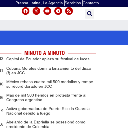
Prensa Latina, La Agencia
Servicios
Contacto
MINUTO A MINUTO
43
Capital de Ecuador aplaza su festival de luces
Cubana Morales domina lanzamiento del disco
41
(f) en JCC
México rebasa cuatro mil 500 medallas y rompe
40
su récord dorado en JCC
Más de mil 500 heridos en protesta frente al
36
Congreso argentino
Activa gobernadora de Puerto Rico la Guardia
19
Nacional debido a fuego
Abelardo de la Espriella se posesionó como
16
presidente de Colombia