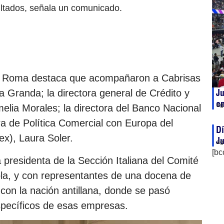
ultados, señala un comunicado.
n Roma destaca que acompañaron a Cabrisas
Ju
ta Granda; la directora general de Crédito y
en
ag
lia Morales; la directora del Banco Nacional
ra de Política Comercial con Europa del
Dí
ex), Laura Soler.
J
ag
[bc
a presidenta de la Sección Italiana del Comité
Pola, y con representantes de una docena de
con la nación antillana, donde se pasó
específicos de esas empresas.