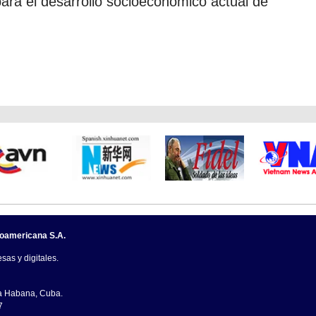
ara el desarrollo socioeconómico actual de
noamericana S.A.
sas y digitales.
La Habana, Cuba.
7