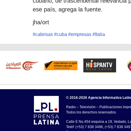
cubano, de trascendental relevancia p
ese país, agrega la fuente.
jha/ort
#
cabrisas
#
cuba
#
empresas
#
Italia
© 2016-2026 Agencia Informativa Lati
Radio – Televisión – Publicaciones impre
Todos los derechos reservados.
Calle E No.454 esquina a 19, Vedado, 
Teléf: (+53) 7 838 3496, (+53) 7 838 349