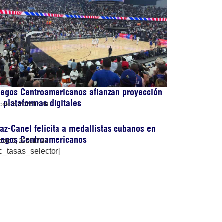
egos Centroamericanos afianzan proyección
 plataformas digitales
osto 5, 2026
17:28
az-Canel felicita a medallistas cubanos en
uegos Centroamericanos
osto 5, 2026
17:24
c_tasas_selector]