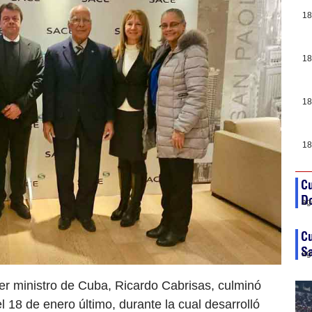
18
18
18
18
C
D
ag
Cu
S
ag
er ministro de Cuba, Ricardo Cabrisas, culminó
 el 18 de enero último, durante la cual desarrolló