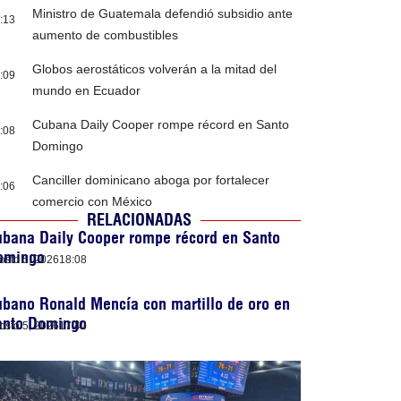
Ministro de Guatemala defendió subsidio ante
:13
aumento de combustibles
Globos aerostáticos volverán a la mitad del
:09
mundo en Ecuador
Cubana Daily Cooper rompe récord en Santo
:08
Domingo
Canciller dominicano aboga por fortalecer
:06
comercio con México
RELACIONADAS
ubana Daily Cooper rompe récord en Santo
omingo
osto 5, 2026
18:08
bano Ronald Mencía con martillo de oro en
anto Domingo
osto 5, 2026
17:40