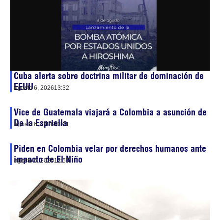
Cuba alerta sobre doctrina militar de dominación de
EEUU
agosto 6, 2026
13:32
Vice de Guatemala viajará a Colombia a asunción de
De la Espriella
agosto 6, 2026
13:01
Piden en Colombia velar por derechos humanos ante
impacto de El Niño
agosto 6, 2026
12:55