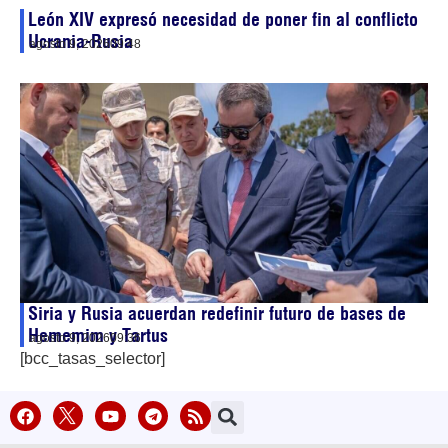
León XIV expresó necesidad de poner fin al conflicto
Ucrania-Rusia
agosto 9, 2026
09:48
Siria y Rusia acuerdan redefinir futuro de bases de
Hememim y Tartus
agosto 9, 2026
09:36
[bcc_tasas_selector]