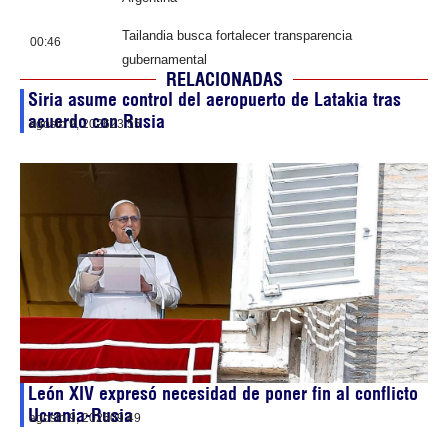
Tailandia busca fortalecer transparencia
00:46
gubernamental
RELACIONADAS
Siria asume control del aeropuerto de Latakia tras
acuerdo con Rusia
agosto 9, 2026
23:55
León XIV expresó necesidad de poner fin al conflicto
Ucrania-Rusia
agosto 9, 2026
09:49