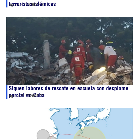
terroristas islámicas
agosto 6, 2026
04:03
Siguen labores de rescate en escuela con desplome
parcial en Cuba
agosto 6, 2026
03:22