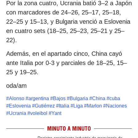
Por la zona cuatro, Ucrania batió 3–2 a Japón
con marcadores de 24–26, 25–17, 25–18,
22–25 y 15–13, y Bulgaria venció a Eslovenia
en cuatro sets (18–25, 25–23, 25–21 y 25–
22).
Además, en el apartado cinco, China cayó
ante Italia por 0-3 y parciales de 18–25, 15–
25 y 19–25.
oda/am
#
Alonso
#
argentina
#
Bajos
#
Bulgaria
#
China
#
cuba
#
Eslovenia
#
Gutiérrez
#
Italia
#
Liga
#
Marlon
#
Naciones
#
Ucrania
#
voleibol
#
Yant
MINUTO A MINUTO