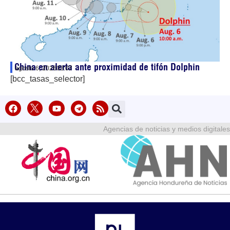
China en alerta ante proximidad de tifón Dolphin
agosto 6, 2026
03:07
[bcc_tasas_selector]
Agencias de noticias y medios digitales