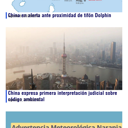
China en alerta ante proximidad de tifón Dolphin
agosto 6, 2026
03:07
China expresa primera interpretación judicial sobre
código ambiental
agosto 6, 2026
02:59