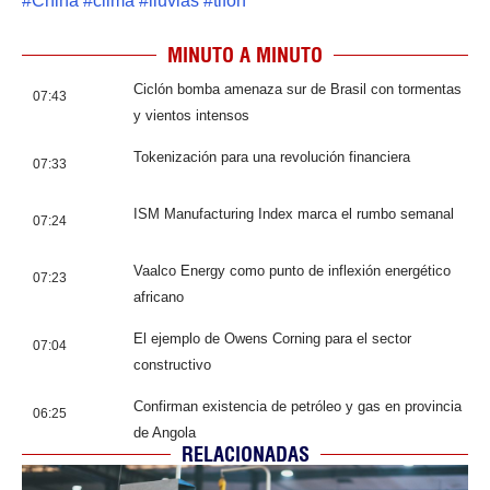
#
China
#
clima
#
lluvias
#
tifón
MINUTO A MINUTO
Ciclón bomba amenaza sur de Brasil con tormentas
07:43
y vientos intensos
Tokenización para una revolución financiera
07:33
ISM Manufacturing Index marca el rumbo semanal
07:24
Vaalco Energy como punto de inflexión energético
07:23
africano
El ejemplo de Owens Corning para el sector
07:04
constructivo
Confirman existencia de petróleo y gas en provincia
06:25
de Angola
RELACIONADAS