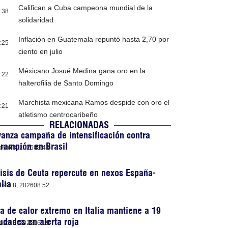
Califican a Cuba campeona mundial de la
:38
solidaridad
Inflación en Guatemala repuntó hasta 2,70 por
:25
ciento en julio
Méxicano Josué Medina gana oro en la
:22
halterofilia de Santo Domingo
Marchista mexicana Ramos despide con oro el
:21
atletismo centrocaribeño
RELACIONADAS
anza campaña de intensificación contra
rampión en Brasil
osto 8, 2026
09:43
isis de Ceuta repercute en nexos España-
alia
osto 8, 2026
08:52
a de calor extremo en Italia mantiene a 19
udades en alerta roja
osto 8, 2026
06:19