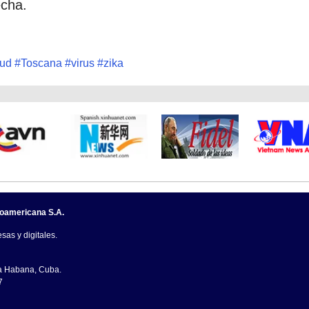
echa.
lud
#
Toscana
#
virus
#
zika
noamericana S.A.
sas y digitales.
La Habana, Cuba.
7