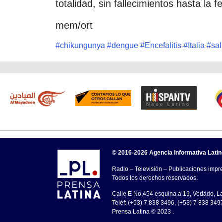
totalidad, sin fallecimientos hasta la f
mem/ort
#
chikungunya
#
dengue
#
Encefalitis
#
Italia
#
sa
© 2016-2026 Agencia Informativa Lati
Radio – Televisión – Publicaciones impre
Todos los derechos reservados.
Calle E No.454 esquina a 19, Vedado, 
Teléf: (+53) 7 838 3496, (+53) 7 838 349
Prensa Latina © 2023 .