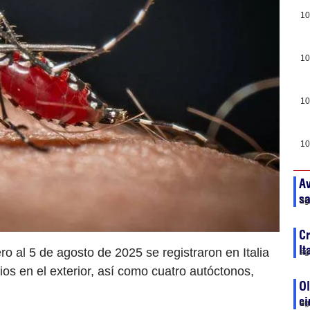
10
10
10
10
Av
sa
ag
Cr
It
o al 5 de agosto de 2025 se registraron en Italia
ag
os en el exterior, así como cuatro autóctonos,
Ol
ci
ag