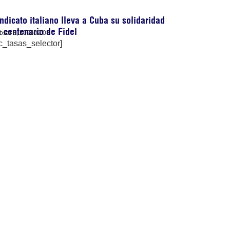
ndicato italiano lleva a Cuba su solidaridad
 centenario de Fidel
osto 8, 2026
02:03
c_tasas_selector]