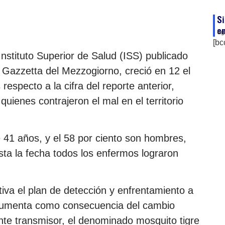
Si
en
ag
[bc
Instituto Superior de Salud (ISS) publicado
rio Gazzetta del Mezzogiorno, creció en 12 el
especto a la cifra del reporte anterior,
ienes contrajeron el mal en el territorio
 41 años, y el 58 por ciento son hombres,
asta la fecha todos los enfermos lograron
iva el plan de detección y enfrentamiento a
a aumenta como consecuencia del cambio
nte transmisor, el denominado mosquito tigre