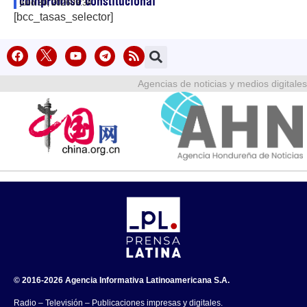
compromiso constitucional
julio 30, 2026
09:34
[bcc_tasas_selector]
Agencias de noticias y medios digitales
© 2016-2026 Agencia Informativa Latinoamericana S.A.
Radio – Televisión – Publicaciones impresas y digitales.