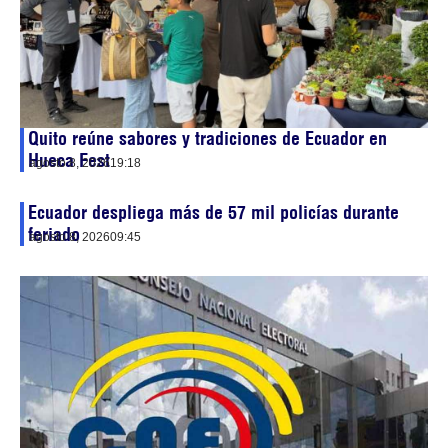
Quito reúne sabores y tradiciones de Ecuador en
Hueca Fest
agosto 8, 2026
19:18
Ecuador despliega más de 57 mil policías durante
feriado
agosto 8, 2026
09:45