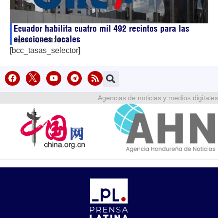
Ecuador habilita cuatro mil 492 recintos para las
elecciones locales
agosto 7, 2026
20:42
[bcc_tasas_selector]
Agencias de noticias y medios digitales