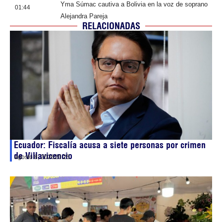
Yma Súmac cautiva a Bolivia en la voz de soprano
01:44
Alejandra Pareja
RELACIONADAS
Ecuador: Fiscalía acusa a siete personas por crimen
de Villavicencio
agosto 8, 2026
20:25