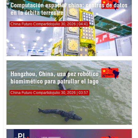
Computación espacial china: centros de datos
en la órbita terrestre
China Futuro Compartido
julio 30, 2026 | 04:41
Hangzhou, China, usa pez robótico
biomimético para patrullar el lago
China Futuro Compartido
julio 30, 2026 | 03:57