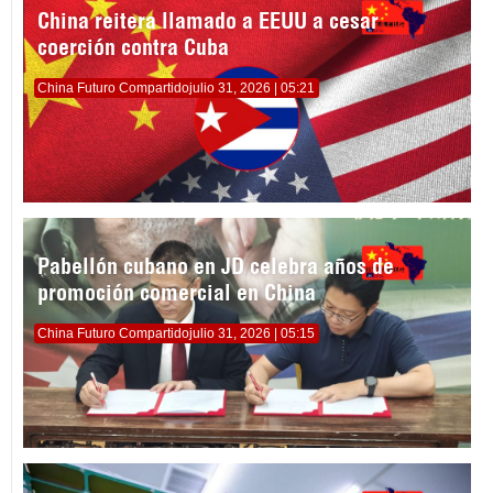
China reitera llamado a EEUU a cesar
coerción contra Cuba
China Futuro Compartido
julio 31, 2026 | 05:21
Pabellón cubano en JD celebra años de
promoción comercial en China
China Futuro Compartido
julio 31, 2026 | 05:15