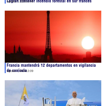
Logran contener incendio forestal en sur francés
agosto 7, 2026
14:48
Francia mantendrá 12 departamentos en vigilancia
de canícula
agosto 7, 2026
13:09