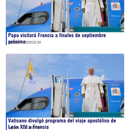
Papa visitará Francia a finales de septiembre
próximo
agosto 7, 2026
10:24
Vaticano divulgó programa del viaje apostólico de
León XIV a Francia
agosto 7, 2026
08:56