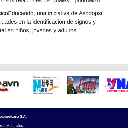
en sus relaciones de iguales”, puntualizó.
icoEducando, una iniciativa de Asodopsi
dades en la identificación de signos y
l en niños, jóvenes y adultos.
noamericana S.A.
sas y digitales.