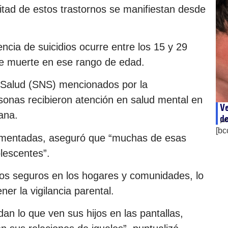
itad de estos trastornos se manifiestan desde
ncia de suicidios ocurre entre los 15 y 29
 de muerte en ese rango de edad.
e Salud (SNS) mencionados por la
rsonas recibieron atención en salud mental en
Ve
ana.
de
ju
[bc
egmentadas, aseguró que “muchas de esas
lescentes”.
os seguros en los hogares y comunidades, lo
er la vigilancia parental.
an lo que ven sus hijos en las pantallas,