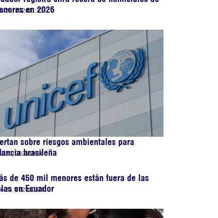
enores en 2026
lio 28, 2026
11:33
ertan sobre riesgos ambientales para
fancia brasileña
lio 25, 2026
10:56
s de 450 mil menores están fuera de las
las en Ecuador
lio 23, 2026
00:04