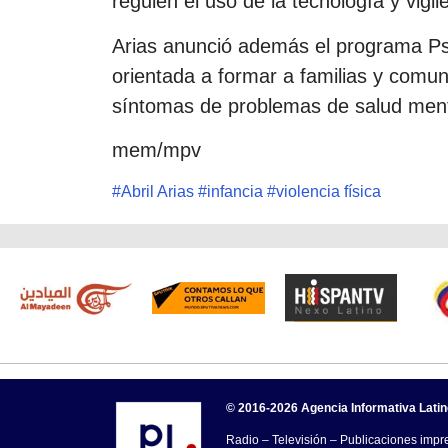
regulen el uso de la tecnología y vigil
Arias anunció además el programa Ps
orientada a formar a familias y comuni
síntomas de problemas de salud menta
mem/mpv
#
Abril Arias
#
infancia
#
violencia física
© 2016-2026 Agencia Informativa Lati
Radio – Televisión – Publicaciones impre