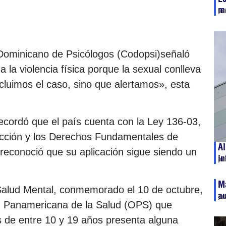
m
ju
 Dominicano de Psicólogos (Codopsi)señaló
 la violencia física porque la sexual conlleva
cluimos el caso, sino que alertamos», esta
 recordó que el país cuenta con la Ley 136-03,
ección y los Derechos Fundamentales de
Al
reconoció que su aplicación sigue siendo un
in
ju
Má
 Salud Mental, conmemorado el 10 de octubre,
au
ju
ón Panamericana de la Salud (OPS) que
s de entre 10 y 19 años presenta alguna