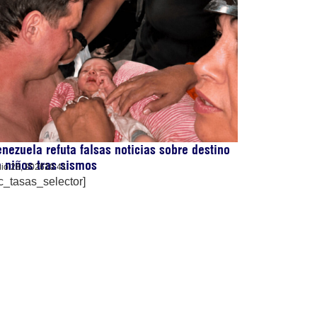
nezuela refuta falsas noticias sobre destino
 niños tras sismos
nio 28, 2026
10:41
c_tasas_selector]