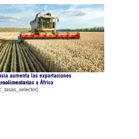
sia aumenta las exportaciones
roalimentarias a África
osto 6, 2026
04:51
c_tasas_selector]