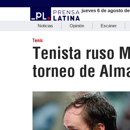
jueves 6 de agosto de
Noticias
Opinión
Escáner
Tenis
Tenista ruso 
torneo de Alm