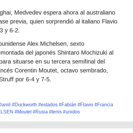
nghai, Medvedev espera ahora al australiano
e previa, quien sorprendió al italiano Flavio
3 y 6-2.
adounidense Alex Michelsen, sexto
 remontada del japonés Shintaro Mochizuki al
para situarse en su tercera semifinal del
francés Corentin Moutet, octavo sembrado,
truff por 6-4 y 7-5.
Daniil
#
Duckworth
#
estados
#
Fabián
#
Flavio
#
Francia
ELSEN
#
Moutet
#
Rusia
#
tenis
#
unidos