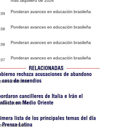
más taquillero de 2026
Ponderan avances en educación brasileña
:09
Ponderan avances en educación brasileña
:08
Ponderan avances en educación brasileña
:08
Ponderan avances en educación brasileña
:07
RELACIONADAS
obierno rechaza acusaciones de abandono
 caso de incendios
osto 6, 2026
08:10
ordaron cancilleres de Italia e Irán el
nflicto en Medio Oriente
osto 6, 2026
07:51
imera lista de los principales temas del día
 Prensa Latina
osto 6, 2026
05:21