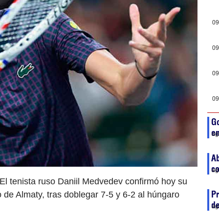
09
09
09
09
G
en
ag
Ab
co
ag
 El tenista ruso Daniil Medvedev confirmó hoy su
Pr
 de Almaty, tras doblegar 7-5 y 6-2 al húngaro
de
ag