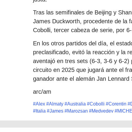
Tras las semifinales de Beijing y Sha
James Duckworth, procedente de la fas
Cobolli, tercer cabeza de serie, por 6-
En los otros partidos del día, el est
preclasificado, evitó la reacción y la
aventajó en tres sets (6-3, 3-6 y 6-2) 
circuito en 2025 que jugará ante el 
ganador ante el alemán Jan Lennard S
arc/am
#
Alex
#
Almaty
#
Australia
#
Cobolli
#
Corentin
#
#
Italia
#
James
#
Marozsan
#
Medvedev
#
MICH