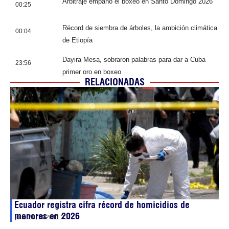
Arbitraje empañó el boxeo en Santo Domingo 2026
00:25
Récord de siembra de árboles, la ambición climática
00:04
de Etiopía
Dayira Mesa, sobraron palabras para dar a Cuba
23:56
primer oro en boxeo
RELACIONADAS
Ecuador registra cifra récord de homicidios de
menores en 2026
julio 28, 2026
11:33