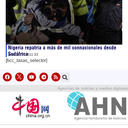
Nigeria repatria a más de mil connacionales desde
Sudáfrica
julio 17, 2026
11:33
[bcc_tasas_selector]
Agencias de noticias y medios digitales