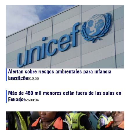
Alertan sobre riesgos ambientales para infancia
brasileña
julio 25, 2026
10:56
Más de 450 mil menores están fuera de las aulas en
Ecuador
julio 23, 2026
00:04