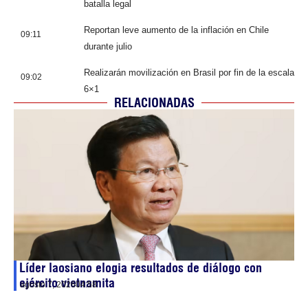
batalla legal
Reportan leve aumento de la inflación en Chile
09:11
durante julio
Realizarán movilización en Brasil por fin de la escala
09:02
6×1
RELACIONADAS
Líder laosiano elogia resultados de diálogo con
ejército vietnamita
agosto 7, 2026
04:58