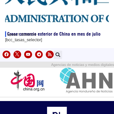
Crece comercio exterior de China en mes de julio
agosto 7, 2026
03:54
[bcc_tasas_selector]
Agencias de noticias y medios digitales