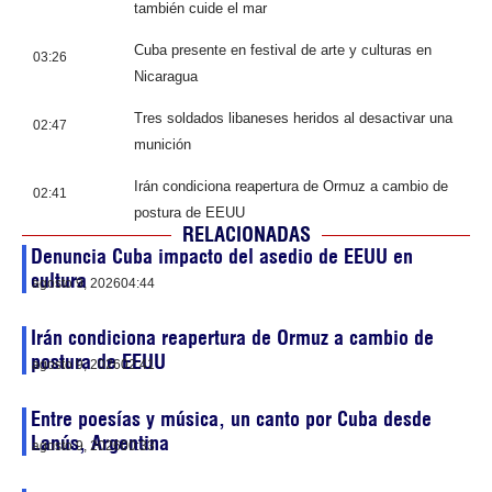
también cuide el mar
Cuba presente en festival de arte y culturas en
03:26
Nicaragua
Tres soldados libaneses heridos al desactivar una
02:47
munición
Irán condiciona reapertura de Ormuz a cambio de
02:41
postura de EEUU
RELACIONADAS
Denuncia Cuba impacto del asedio de EEUU en
cultura
agosto 9, 2026
04:44
Irán condiciona reapertura de Ormuz a cambio de
postura de EEUU
agosto 9, 2026
02:41
Entre poesías y música, un canto por Cuba desde
Lanús, Argentina
agosto 9, 2026
00:33