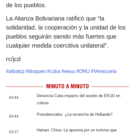
de los pueblos.
La Alianza Bolivariana ratificó que “la
solidaridad, la cooperación y la unidad de los
pueblos seguirán siendo más fuertes que
cualquier medida coercitiva unilateral”.
rc/jcd
#
albatcp
#
bloqueo
#
cuba
#
eeuu
#
ONU
#
Venezuela
MINUTO A MINUTO
Denuncia Cuba impacto del asedio de EEUU en
04:44
cultura
Presidenciales: ¿La revancha de Hollande?
04:44
Hainan, China: La apuesta por un turismo que
03:27