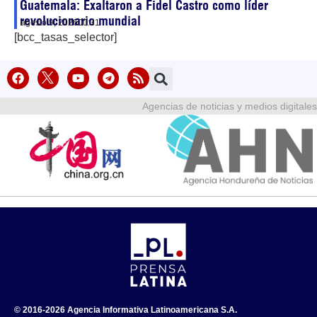
Guatemala: Exaltaron a Fidel Castro como líder
revolucionario mundial
agosto 9, 2026
00:31
[bcc_tasas_selector]
Agencias de noticias y medios digitales
© 2016-2026 Agencia Informativa Latinoamericana S.A.