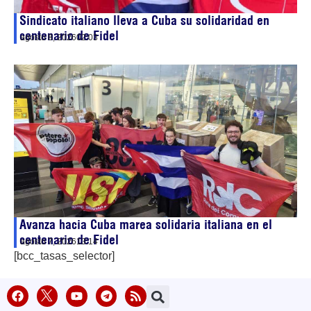
Sindicato italiano lleva a Cuba su solidaridad en
centenario de Fidel
agosto 8, 2026
02:03
Avanza hacia Cuba marea solidaria italiana en el
centenario de Fidel
agosto 7, 2026
13:14
[bcc_tasas_selector]