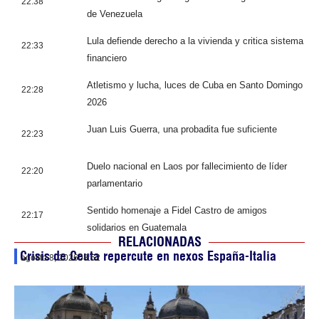
22:38
de Venezuela
Lula defiende derecho a la vivienda y critica sistema
22:33
financiero
Atletismo y lucha, luces de Cuba en Santo Domingo
22:28
2026
Juan Luis Guerra, una probadita fue suficiente
22:23
Duelo nacional en Laos por fallecimiento de líder
22:20
parlamentario
Sentido homenaje a Fidel Castro de amigos
22:17
solidarios en Guatemala
RELACIONADAS
Crisis de Ceuta repercute en nexos España-Italia
agosto 8, 2026
08:52