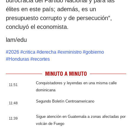
burocracia del Partido Nacional y para las
élites en este país; además, es un
presupuesto corrupto y de persecución”,
concluyó el economista.
lam/edu
#
2026
#
critica
#
derecha
#
exministro
#
gobierno
#
Honduras
#
recortes
MINUTO A MINUTO
Conquistadores y leyendas en una misma calle
11:51
dominicana
Segundo Boletín Centroamericano
11:48
Sigue atención en Guatemala a zonas afectadas por
11:39
volcán de Fuego