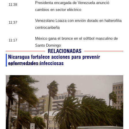
Presidenta encargada de Venezuela anunció
11:38
cambios en sector eléctrico
Venezolano Loaiza con envión dorado en halterofilia
11:37
centrocaribeña
México gana el bronce en el sóftbol masculino de
11:17
Santo Domingo
RELACIONADAS
Nicaragua fortalece acciones para prevenir
enfermedades infecciosas
agosto 7, 2026
06:19