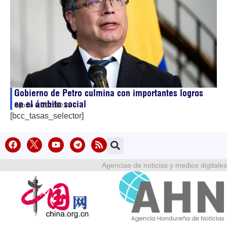
Gobierno de Petro culmina con importantes logros
en el ámbito social
agosto 6, 2026
00:25
[bcc_tasas_selector]
Agencias de noticias y medios digitales