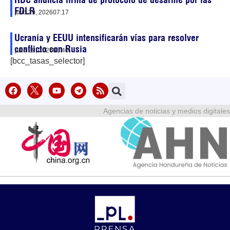
FDLR
julio 29, 2026
07:17
Ucrania y EEUU intensificarán vías para resolver
conflicto con Rusia
julio 29, 2026
03:40
[bcc_tasas_selector]
Agencias de noticias y medios digitales