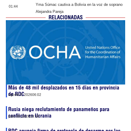
Yma Súmac cautiva a Bolivia en la voz de soprano
01:44
Alejandra Pareja
RELACIONADAS
Más de 48 mil desplazados en 15 días en provincia
de RDC
agosto 5, 2026
06:02
Rusia niega reclutamiento de panameños para
conflicto en Ucrania
julio 30, 2026
14:19
RDC anuncia firma de protocolo de desarme por las