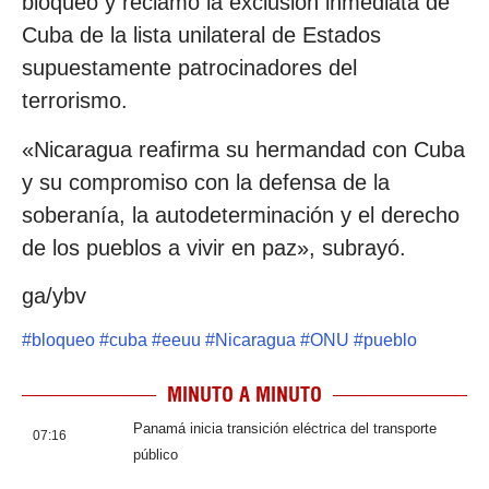
bloqueo y reclamó la exclusión inmediata de
Cuba de la lista unilateral de Estados
supuestamente patrocinadores del
terrorismo.
«Nicaragua reafirma su hermandad con Cuba
y su compromiso con la defensa de la
soberanía, la autodeterminación y el derecho
de los pueblos a vivir en paz», subrayó.
ga/ybv
#
bloqueo
#
cuba
#
eeuu
#
Nicaragua
#
ONU
#
pueblo
MINUTO A MINUTO
Panamá inicia transición eléctrica del transporte
07:16
público