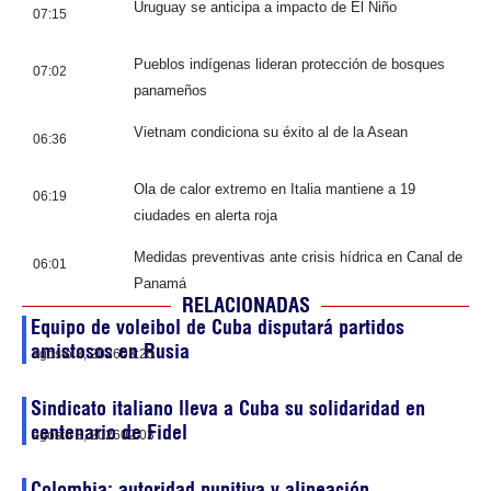
Uruguay se anticipa a impacto de El Niño
07:15
Pueblos indígenas lideran protección de bosques
07:02
panameños
Vietnam condiciona su éxito al de la Asean
06:36
Ola de calor extremo en Italia mantiene a 19
06:19
ciudades en alerta roja
Medidas preventivas ante crisis hídrica en Canal de
06:01
Panamá
RELACIONADAS
Equipo de voleibol de Cuba disputará partidos
amistosos en Rusia
agosto 8, 2026
03:25
Sindicato italiano lleva a Cuba su solidaridad en
centenario de Fidel
agosto 8, 2026
02:03
Colombia: autoridad punitiva y alineación