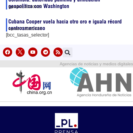
geopolítica con Washington
agosto 8, 2026
00:27
Cubana Cooper vuela hacia otro oro e iguala récord
centroamericano
agosto 7, 2026
23:51
[bcc_tasas_selector]
Agencias de noticias y medios digitales