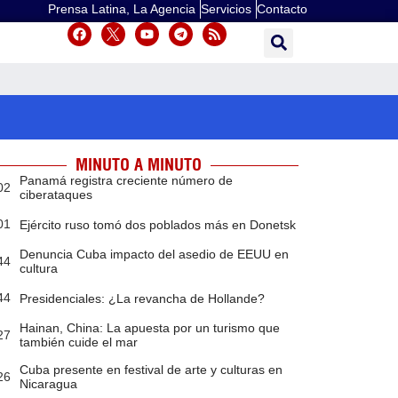
Prensa Latina, La Agencia
Servicios
Contacto
MINUTO A MINUTO
Panamá registra creciente número de
02
ciberataques
01
Ejército ruso tomó dos poblados más en Donetsk
Denuncia Cuba impacto del asedio de EEUU en
44
cultura
44
Presidenciales: ¿La revancha de Hollande?
Hainan, China: La apuesta por un turismo que
27
también cuide el mar
Cuba presente en festival de arte y culturas en
26
Nicaragua