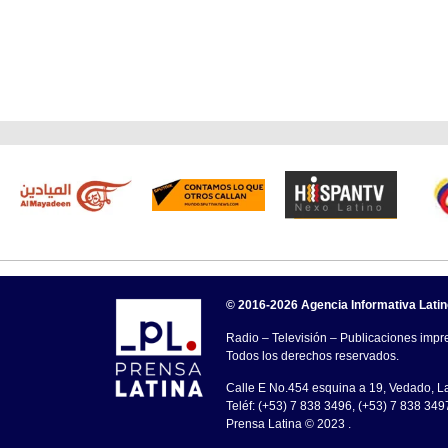
© 2016-2026 Agencia Informativa Lati
Radio – Televisión – Publicaciones impre
Todos los derechos reservados.
Calle E No.454 esquina a 19, Vedado, 
Teléf: (+53) 7 838 3496, (+53) 7 838 349
Prensa Latina © 2023 .