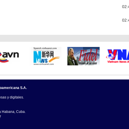
02:
02:
noamericana S.A.
sas y digitales.
La Habana, Cuba.
7