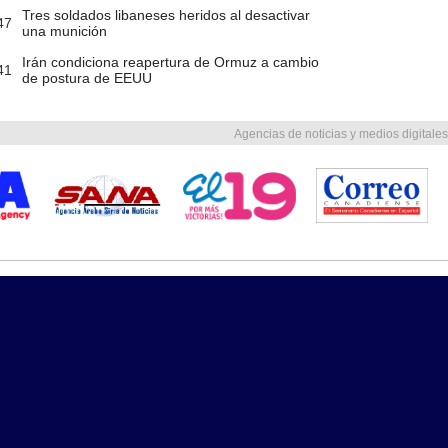
Tres soldados libaneses heridos al desactivar
47
una munición
Irán condiciona reapertura de Ormuz a cambio
41
de postura de EEUU
Agencias de noticias y medios digitales