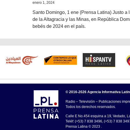
enero 1, 2024
Santo Domingo, 1 ene (Prensa Latina) Justo a 
de la Altagracia y las Minas, en República Domi
bebés de 2024 en el país.
© 2016-2026 Agencia Informativa Lati
Radio – Televisión – Publicaciones impre
Todos los derechos reservados.
Calle E No.454 esquina a 19, Vedado, 
Teléf: (+53) 7 838 3496, (+53) 7 838 349
Prensa Latina © 2023 .