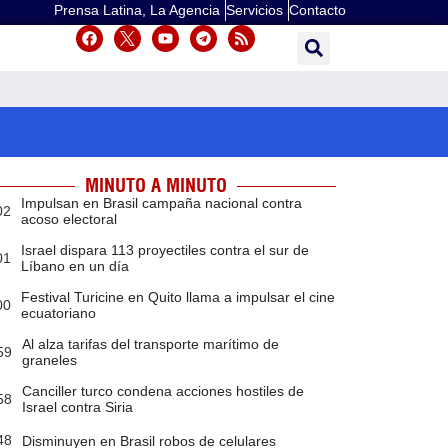
Prensa Latina, La Agencia
Servicios
Contacto
MINUTO A MINUTO
Impulsan en Brasil campaña nacional contra
02
acoso electoral
Israel dispara 113 proyectiles contra el sur de
01
Líbano en un día
Festival Turicine en Quito llama a impulsar el cine
00
ecuatoriano
Al alza tarifas del transporte marítimo de
59
graneles
Canciller turco condena acciones hostiles de
58
Israel contra Siria
48
Disminuyen en Brasil robos de celulares