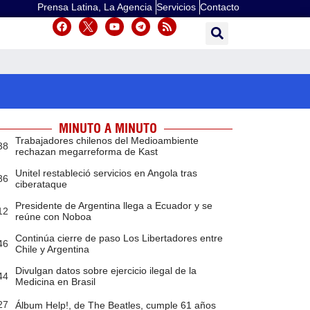
Prensa Latina, La Agencia
Servicios
Contacto
MINUTO A MINUTO
Trabajadores chilenos del Medioambiente
38
rechazan megarreforma de Kast
Unitel restableció servicios en Angola tras
36
ciberataque
Presidente de Argentina llega a Ecuador y se
12
reúne con Noboa
Continúa cierre de paso Los Libertadores entre
46
Chile y Argentina
Divulgan datos sobre ejercicio ilegal de la
44
Medicina en Brasil
27
Álbum Help!, de The Beatles, cumple 61 años