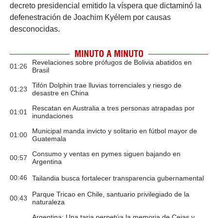
decreto presidencial emitido la víspera que dictaminó la
defenestración de Joachim Kyélem por causas
desconocidas.
MINUTO A MINUTO
Revelaciones sobre prófugos de Bolivia abatidos en
01:26
Brasil
Tifón Dolphin trae lluvias torrenciales y riesgo de
01:23
desastre en China
Rescatan en Australia a tres personas atrapadas por
01:01
inundaciones
Municipal manda invicto y solitario en fútbol mayor de
01:00
Guatemala
Consumo y ventas en pymes siguen bajando en
00:57
Argentina
00:46
Tailandia busca fortalecer transparencia gubernamental
Parque Tricao en Chile, santuario privilegiado de la
00:43
naturaleza
Argentina: Una tarja perpetúa la memoria de Cejas y